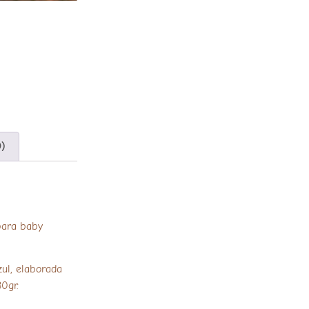
0)
 para baby
zul, elaborada
0gr.