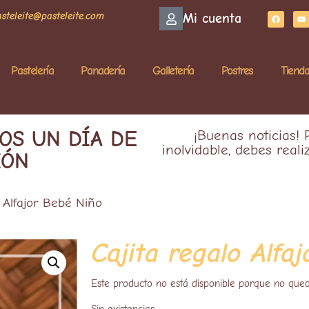
asteleite@pasteleite.com
Mi cuenta
Pastelería
Panadería
Galletería
Postres
Tiend
OS UN DÍA DE
¡Buenas noticias!
inolvidable, debes real
IÓN
 Alfajor Bebé Niño
Cajita regalo Alfa
Este producto no está disponible porque no qued