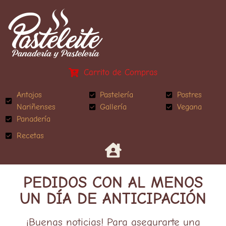
Carrito de Compras
Antojos
Pastelería
Postres
Nariñenses
Gallería
Vegana
Panadería
Recetas
PEDIDOS CON AL MENOS
UN DÍA DE ANTICIPACIÓN
¡Buenas noticias! Para asegurarte una