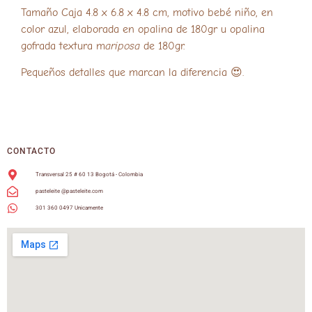
Tamaño Caja 4.8 x 6.8 x 4.8 cm, motivo bebé niño, en
color azul, elaborada en opalina de 180gr u opalina
gofrada textura m
ariposa
de 180gr.
Pequeños detalles que marcan la diferencia 😍.
CONTACTO
Transversal 25 # 60 13 Bogotá - Colombia
pasteleite @pasteleite.com
301 360 0497 Unicamente