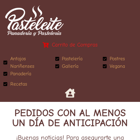
Carrito de Compras
Antojos
Pastelería
Postres
Nariñenses
Gallería
Vegana
Panadería
Recetas
PEDIDOS CON AL MENOS
UN DÍA DE ANTICIPACIÓN
¡Buenas noticias! Para asegurarte una