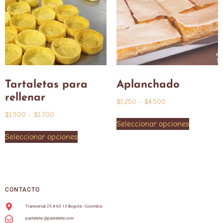
Tartaletas para
Aplanchado
rellenar
$
1.250
-
$
4.500
$
1.500
-
$
1.700
Seleccionar opciones
Seleccionar opciones
CONTACTO
Transversal 25 # 60 13 Bogotá - Colombia
pasteleite @pasteleite.com