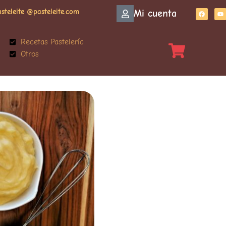
asteleite @pasteleite.com
Mi cuenta
Recetas Pastelería
Otros