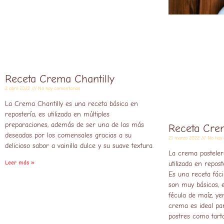
Receta Crema Chantilly
2 abril 2022
No hay comentarios
La Crema Chantilly es una receta básica en
repostería, es utilizada en múltiples
preparaciones, además de ser una de las más
Receta Cre
deseadas por los comensales gracias a su
21 marzo 2022
No hay 
delicioso sabor a vainilla dulce y su suave textura.
La crema pastele
Leer más »
utilizada en repost
Es una receta fáci
son muy básicos, 
fécula de maíz, y
crema es ideal pa
postres como tarta