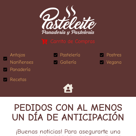
Carrito de Compras
Antojos
Pastelería
Postres
Nariñenses
Gallería
Vegana
Panadería
Recetas
PEDIDOS CON AL MENOS
UN DÍA DE ANTICIPACIÓN
¡Buenas noticias! Para asegurarte una